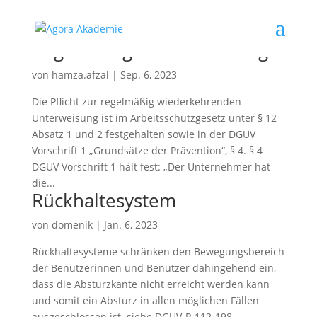
Regelmäßige Unterweisung
von
hamza.afzal
|
Sep. 6, 2023
Die Pflicht zur regelmäßig wiederkehrenden
Unterweisung ist im Arbeitsschutzgesetz unter § 12
Absatz 1 und 2 festgehalten sowie in der DGUV
Vorschrift 1 „Grundsätze der Prävention“, § 4. § 4
DGUV Vorschrift 1 hält fest: „Der Unternehmer hat
die...
Rückhaltesystem
von
domenik
|
Jan. 6, 2023
Rückhaltesysteme schränken den Bewegungsbereich
der Benutzerinnen und Benutzer dahingehend ein,
dass die Absturzkante nicht erreicht werden kann
und somit ein Absturz in allen möglichen Fällen
ausgeschlossen ist. siehe DGUV-R 112-198