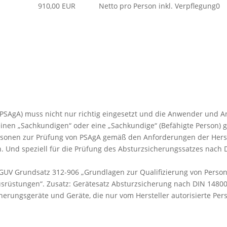
910,00 EUR
Netto pro Person inkl. Verpflegung
0
PSAgA) muss nicht nur richtig eingesetzt und die Anwender und A
inen „Sachkundigen“ oder eine „Sachkundige“ (Befähigte Person)
Personen zur Prüfung von PSAgA gemäß den Anforderungen der Hers
n. Und speziell für die Prüfung des Absturzsicherungssatzes nach 
 DGUV Grundsatz 312-906 „Grundlagen zur Qualifizierung von Pers
usrüstungen“. Zusatz: Gerätesatz Absturzsicherung nach DIN 14
erungsgeräte und Geräte, die nur vom Hersteller autorisierte Per