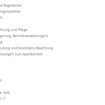
nd Regelwerke
tungssysteme)
95
hrung und Pflege
Lagerung, Betriebsanweisungen)
ng
deutung und besondere Beachtung
nzungen zum Sportbereich
)
, Seil)
0-17