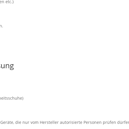
n etc.)
n.
sung
heitsschuhe)
äte, die nur vom Hersteller autorisierte Personen prüfen dürfe