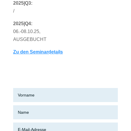
2025|Q3:
/
2025|Q4:
06.-08.10.25,
AUSGEBUCHT
Zu den Seminardetails
PSAgA Befähigte Person zur
Prüfung gem. DGUV-G 312-
906 (Industrie)
Erstunterweisung Pouch